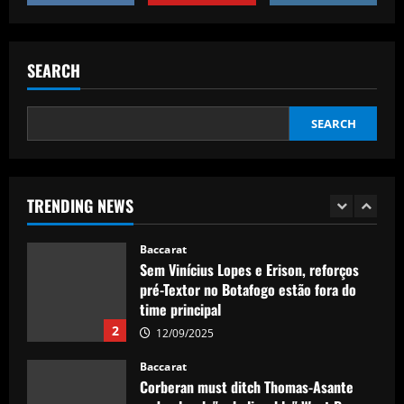
12/09/2025
Baccarat
Nuno must brutally bin Nottingham
Forest ace who’s worth less than Yates
SEARCH
12/09/2025
5
SEARCH
Baccarat
Real Madrid lose out to PSG as River
Plate teenager Franco Mastantuono
opts to join Champions League winners
TRENDING NEWS
after growing tired of waiting on La Liga
1
giants
Baccarat
12/09/2025
Sem Vinícius Lopes e Erison, reforços
pré-Textor no Botafogo estão fora do
time principal
2
12/09/2025
Baccarat
Corberan must ditch Thomas-Asante