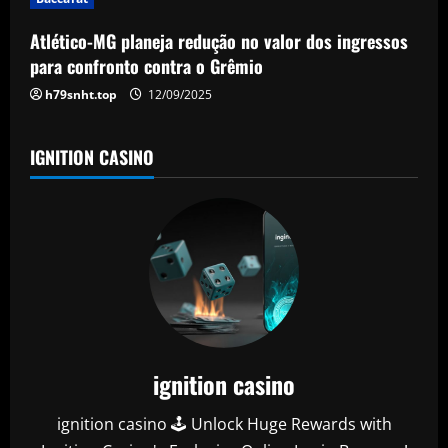
i
Atlético-MG planeja redução no valor dos ingressos
o
para confronto contra o Grêmio
n
h79snht.top
12/09/2025
IGNITION CASINO
ignition casino
ignition casino 🕹️ Unlock Huge Rewards with