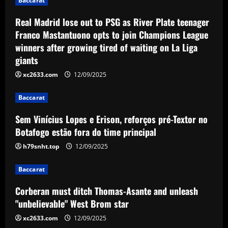
Baccarat
giants
Baccarat
12/09/2025
Real Madrid lose out to PSG as River Plate teenager
Sem Vinícius Lopes e Erison, reforços
Franco Mastantuono opts to join Champions League
pré-Textor no Botafogo estão fora do
winners after growing tired of waiting on La Liga
time principal
giants
2
12/09/2025
xc2633.com
12/09/2025
Baccarat
Corberan must ditch Thomas-Asante
Baccarat
and unleash "unbelievable" West Brom
star
Sem Vinícius Lopes e Erison, reforços pré-Textor no
3
12/09/2025
Botafogo estão fora do time principal
h79snht.top
12/09/2025
Baccarat
Aston Villa lodge official complaint over
appointment of referee Thomas Bramall
Baccarat
after final day loss to Man Utd that saw
Corberan must ditch Thomas-Asante and unleash
Morgan Rogers goal controversially
4
"unbelievable" West Brom star
ruled out and Emi Martinez sent off
12/09/2025
xc2633.com
12/09/2025
Baccarat