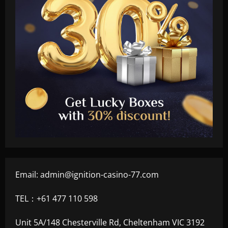
Email:
admin@ignition-casino-77.com
TEL：+61 477 110 598
Unit 5A/148 Chesterville Rd, Cheltenham VIC 3192