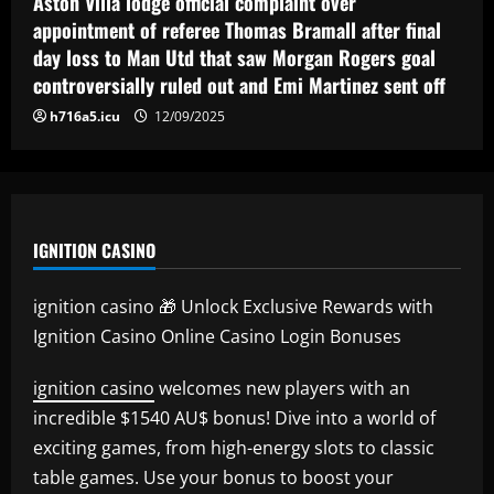
Aston Villa lodge official complaint over
appointment of referee Thomas Bramall after final
day loss to Man Utd that saw Morgan Rogers goal
controversially ruled out and Emi Martinez sent off
h716a5.icu
12/09/2025
IGNITION CASINO
ignition casino 🎁 Unlock Exclusive Rewards with
Ignition Casino Online Casino Login Bonuses
ignition casino
welcomes new players with an
incredible $1540 AU$ bonus! Dive into a world of
exciting games, from high-energy slots to classic
table games. Use your bonus to boost your