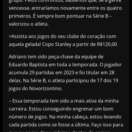
vencesse, entraríamos novamente entre os quatro
primeiros. É sempre bom pontuar na Série B –
valorizou o atleta.
>Assista aos jogos do seu clube do coração com
aquela gelada! Copo Stanley a partir de R$120,00
Adriano tem sido peça-chave da equipe de
Eduardo Baptista em toda a temporada. O jogador
acumula 29 partidas em 2023 e foi titular em 28
delas. Na Série B, o atleta participou de 17 dos 19
jogos do Novorizontino.
– Essa temporada tem sido a mais ativa da minha
carreira. Estou conseguindo engrenar um bom
número de jogos. Na minha cabeça, estou levando
cada partida como se fosse a última. Faço isso para