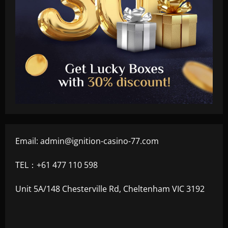
Email:
admin@ignition-casino-77.com
TEL：+61 477 110 598
Unit 5A/148 Chesterville Rd, Cheltenham VIC 3192