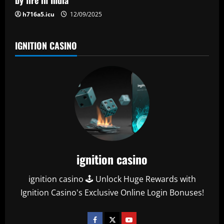
n
h716a5.icu
12/09/2025
IGNITION CASINO
ignition casino
ignition casino 🕹️ Unlock Huge Rewards with
Ignition Casino's Exclusive Online Login Bonuses!