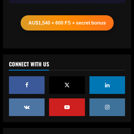
Baccarat
Sem Vinícius Lopes e Erison, reforços
pré-Textor no Botafogo estão fora do
time principal
AU$1,540 + 600 FS + secret bonus
2
12/09/2025
Baccarat
Corberan must ditch Thomas-Asante
and unleash "unbelievable" West Brom
star
CONNECT WITH US
3
12/09/2025
Baccarat
Aston Villa lodge official complaint over
appointment of referee Thomas Bramall
after final day loss to Man Utd that saw
Morgan Rogers goal controversially
4
ruled out and Emi Martinez sent off
12/09/2025
Baccarat
Nuno must brutally bin Nottingham