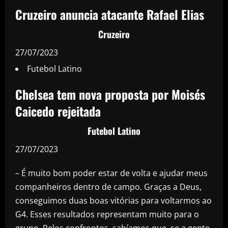
Cruzeiro anuncia atacante Rafael Elias
Cruzeiro
27/07/2023
Futebol Latino
Chelsea tem nova proposta por Moisés
Caicedo rejeitada
Futebol Latino
27/07/2023
– É muito bom poder estar de volta e ajudar meus
companheiros dentro de campo. Graças a Deus,
conseguimos duas boas vitórias para voltarmos ao
G4. Esses resultados representam muito para o
grupo. Pelos confrontos, sabíamos que, se a gente