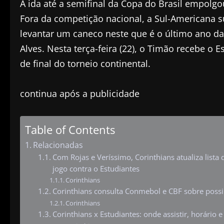
A ida até a semifinal da Copa do Brasil empolgo
Fora da competição nacional, a Sul-Americana s
levantar um caneco neste que é o último ano da 
Alves. Nesta terça-feira (22), o Timão recebe o E
de final do torneio continental.
continua após a publicidade
Table of Contents
Relacionadas
Com Rojas e Veríssimo, Corinthians atualiza lista
jogo contra o Estudiantes
Corinthians
Corinthians consulta Conmebol e CBF sobre possib
Corinthians
Corinthians x Estudiantes: onde assistir, horário 