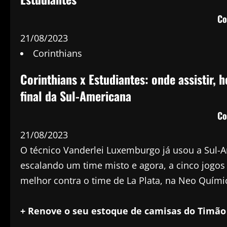
Co
21/08/2023
Corinthians
Corinthians x Estudiantes: onde assistir, 
final da Sul-Americana
Co
21/08/2023
O técnico Vanderlei Luxemburgo já usou a Sul-A
escalando um time misto e agora, a cinco jogos
melhor contra o time de La Plata, na Neo Quími
+ Renove o seu estoque de camisas do Tim