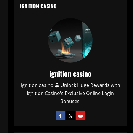
IGNITION CASINO
ignition casino
ignition casino 🕹️ Unlock Huge Rewards with
Ignition Casino's Exclusive Online Login
Bonuses!