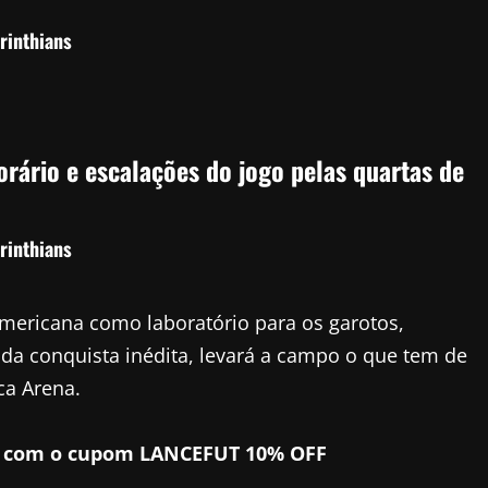
rinthians
horário e escalações do jogo pelas quartas de
rinthians
mericana como laboratório para os garotos,
 da conquista inédita, levará a campo o que tem de
ca Arena.
ão com o cupom LANCEFUT 10% OFF