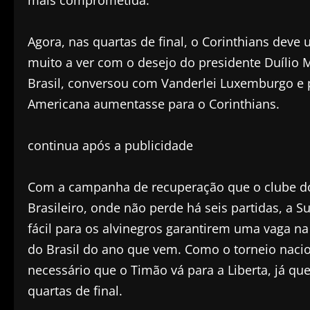
mais comprometida.
Agora, nas quartas de final, o Corinthians deve
muito a ver com o desejo do presidente Duílio 
Brasil, conversou com Vanderlei Luxemburgo e pe
Americana aumentasse para o Corinthians.
continua após a publicidade
Com a campanha de recuperação que o clube do
Brasileiro, onde não perde há seis partidas, 
fácil para os alvinegros garantirem uma vaga 
do Brasil do ano que vem. Como o torneio nacio
necessário que o Timão vá para a Liberta, já qu
quartas de final.