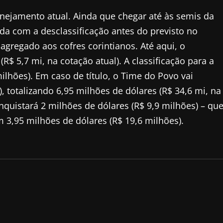
nejamento atual. Ainda que chegar até às semis da
a com a desclassificação antes do previsto no
agregado aos cofres corintianos. Até aqui, o
R$ 5,7 mi, na cotação atual). A classificação para a
ilhões). Em caso de título, o Time do Povo vai
, totalizando 6,95 milhões de dólares (R$ 34,6 mi, na
nquistará 2 milhões de dólares (R$ 9,9 milhões) – que
 3,95 milhões de dólares (R$ 19,6 milhões).