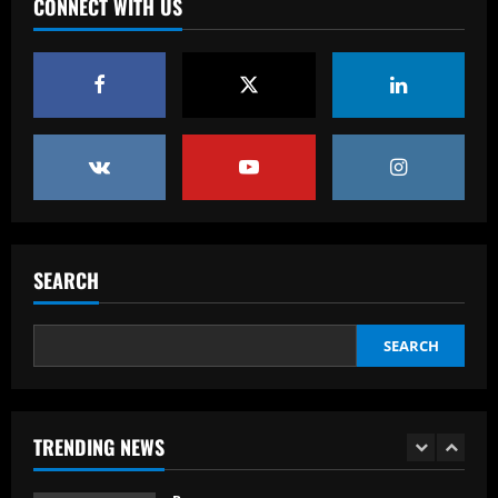
CONNECT WITH US
3
12/09/2025
Baccarat
Aston Villa lodge official complaint over
appointment of referee Thomas Bramall
after final day loss to Man Utd that saw
Morgan Rogers goal controversially
4
ruled out and Emi Martinez sent off
12/09/2025
Baccarat
Nuno must brutally bin Nottingham
Forest ace who’s worth less than Yates
SEARCH
12/09/2025
5
SEARCH
Baccarat
Real Madrid lose out to PSG as River
Plate teenager Franco Mastantuono
opts to join Champions League winners
TRENDING NEWS
after growing tired of waiting on La Liga
1
giants