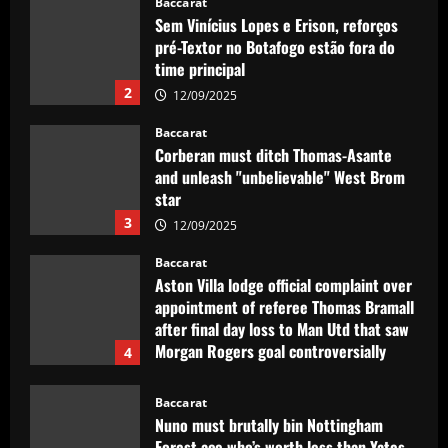
Baccarat
12/09/2025
Sem Vinícius Lopes e Erison, reforços
pré-Textor no Botafogo estão fora do
time principal
2
12/09/2025
Baccarat
Corberan must ditch Thomas-Asante
and unleash "unbelievable" West Brom
star
3
12/09/2025
Baccarat
Aston Villa lodge official complaint over
appointment of referee Thomas Bramall
after final day loss to Man Utd that saw
Morgan Rogers goal controversially
4
ruled out and Emi Martinez sent off
12/09/2025
Baccarat
Nuno must brutally bin Nottingham
Forest ace who’s worth less than Yates