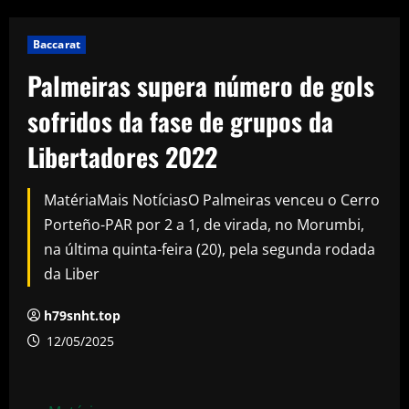
Baccarat
Palmeiras supera número de gols
sofridos da fase de grupos da
Libertadores 2022
MatériaMais NotíciasO Palmeiras venceu o Cerro
Porteño-PAR por 2 a 1, de virada, no Morumbi,
na última quinta-feira (20), pela segunda rodada
da Liber
h79snht.top
12/05/2025