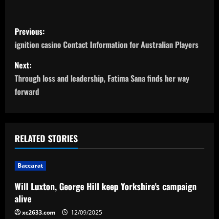
P
Previous:
o
ignition casino Contact Information for Australian Players
s
Next:
Through loss and leadership, Fatima Sana finds her way
t
forward
n
a
RELATED STORIES
v
i
Baccarat
Will Luxton, George Hill keep Yorkshire's campaign
g
alive
a
xc2633.com
12/09/2025