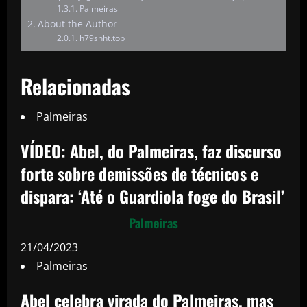
Palmeiras
About the Author
h79snht.top
Relacionadas
Palmeiras
VÍDEO: Abel, do Palmeiras, faz discurso
forte sobre demissões de técnicos e
dispara: ‘Até o Guardiola foge do Brasil’
Palmeiras
21/04/2023
Palmeiras
Abel celebra virada do Palmeiras, mas