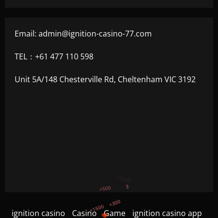
Email:
admin@ignition-casino-77.com
TEL：+61 477 110 598
Unit 5A/148 Chesterville Rd, Cheltenham VIC 3192
+300
+1500
+750
ignition casino
Casino
Game
ignition casino app