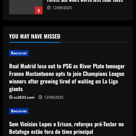
12/09/2025
5
Baccarat
Real Madrid lose out to PSG as River
YOU MAY HAVE MISSED
Plate teenager Franco Mastantuono
opts to join Champions League winners
after growing tired of waiting on La Liga
1
Baccarat
giants
Baccarat
12/09/2025
Real Madrid lose out to PSG as River Plate teenager
Sem Vinícius Lopes e Erison, reforços
Franco Mastantuono opts to join Champions League
pré-Textor no Botafogo estão fora do
winners after growing tired of waiting on La Liga
time principal
giants
2
12/09/2025
xc2633.com
12/09/2025
Baccarat
Corberan must ditch Thomas-Asante
Baccarat
and unleash "unbelievable" West Brom
star
Sem Vinícius Lopes e Erison, reforços pré-Textor no
3
12/09/2025
Botafogo estão fora do time principal