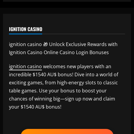
IGNITION CASINO
ignition casino 🎁 Unlock Exclusive Rewards with
Ignition Casino Online Casino Login Bonuses
ignition casino
welcomes new players with an
incredible $1540 AU$ bonus! Dive into a world of
exciting games, from high-energy slots to classic
table games. Use your bonus to boost your
chances of winning big—sign up now and claim
your $1540 AU$ bonus!