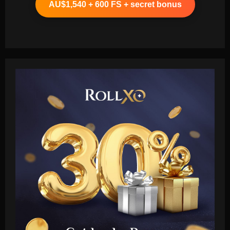
AU$1,540 + 600 FS + secret bonus