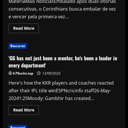
MatériaMais NotíciasEmbalado após duas vitórias
em
Bahia
consecutivas, o Corinthians busca embalar de vez
x
Palmeiras:
e vencer pela primeira vez...
'Imagem
inconclusiva'
Read
Read More
more
about
América-
MG
Baccarat
x
Corinthians:
onde
'GG has not just been a mentor, he's been a leader in
assistir,
prováveis
every department'
escalações
e
h79snht.top
12/09/2025
desfalques
do
Here's how the KKR players and coaches reacted
jogo
pelo
after their IPL title winESPNcricinfo staff26-May-
Brasileirão
20241:25Moody: Gambhir has created...
Read
Read More
more
about
'GG
has
Baccarat