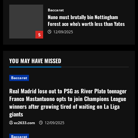
ruled out and Emi Martinez sent off
12/09/2025
Baccarat
Nuno must brutally bin Nottingham
Forest ace who’s worth less than Yates
12/09/2025
5
Baccarat
Real Madrid lose out to PSG as River
YOU MAY HAVE MISSED
Plate teenager Franco Mastantuono
opts to join Champions League winners
after growing tired of waiting on La Liga
1
Baccarat
giants
Baccarat
12/09/2025
Real Madrid lose out to PSG as River Plate teenager
Sem Vinícius Lopes e Erison, reforços
Franco Mastantuono opts to join Champions League
pré-Textor no Botafogo estão fora do
winners after growing tired of waiting on La Liga
time principal
giants
2
12/09/2025
xc2633.com
12/09/2025
Baccarat
Corberan must ditch Thomas-Asante
Baccarat