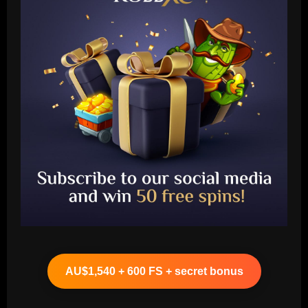
Baccarat
Sem Vinícius Lopes e Erison, reforços
pré-Textor no Botafogo estão fora do
time principal
AU$1,540 + 600 FS + secret bonus
2
12/09/2025