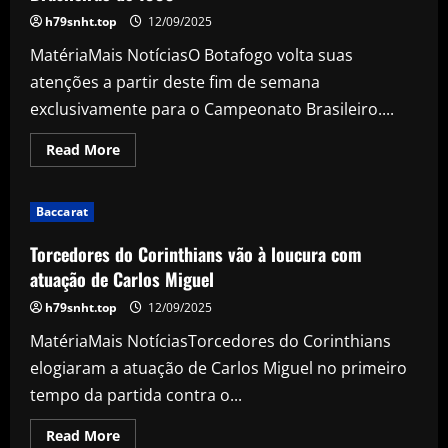
e
escalações
h79snht.top
12/09/2025
do
jogo
MatériaMais NotíciasO Botafogo volta suas
pela
Libertadores
atenções a partir deste fim de semana
exclusivamente para o Campeonato Brasileiro....
Read
Read More
more
about
É
para
Baccarat
acreditar!
Temporada
atual
Torcedores do Corinthians vão à loucura com
do
Botafogo
atuação de Carlos Miguel
é
recheada
h79snht.top
12/09/2025
de
'coincidências'
MatériaMais NotíciasTorcedores do Corinthians
com
conquista
elogiaram a atuação de Carlos Miguel no primeiro
do
Brasileirão
tempo da partida contra o...
de
1995
Read
Read More