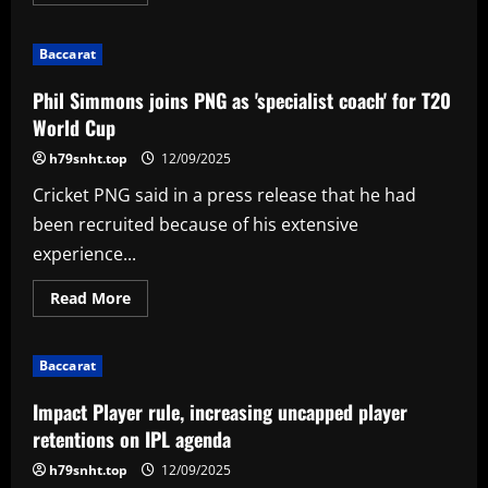
more
about
Torcedores
do
Baccarat
Corinthians
vão
à
Phil Simmons joins PNG as 'specialist coach' for T20
loucura
com
World Cup
atuação
de
h79snht.top
12/09/2025
Carlos
Miguel
Cricket PNG said in a press release that he had
been recruited because of his extensive
experience...
Read
Read More
more
about
Phil
Simmons
Baccarat
joins
PNG
as
Impact Player rule, increasing uncapped player
'specialist
coach'
retentions on IPL agenda
for
T20
h79snht.top
12/09/2025
World