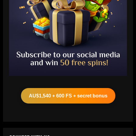
Baccarat
Sem Vinícius Lopes e Erison, reforços
pré-Textor no Botafogo estão fora do
time principal
AU$1,540 + 600 FS + secret bonus
2
12/09/2025
Baccarat
Corberan must ditch Thomas-Asante
and unleash "unbelievable" West Brom
star