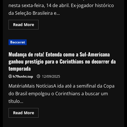
da
nesta sexta-feira, 14 de abril. Ex-jogador histórico
Sul-
Americana
da Seleção Brasileira e...
Read
Read More
more
about
Santos,
111
Baccarat
anos:
Falcão
abre
Mudança de rota! Entenda como a Sul-Americana
o
coração
ganhou prestígio para o Corinthians no decorrer da
sobre
temporada
trabalhar
no
clube
h79snht.top
12/09/2025
e
lembra
MatériaMais NotíciasA ida até a semifinal da Copa
da
relação
do Brasil empolgou o Corinthians a buscar um
com
Pelé
título...
Read
Read More
more
about
Mudança