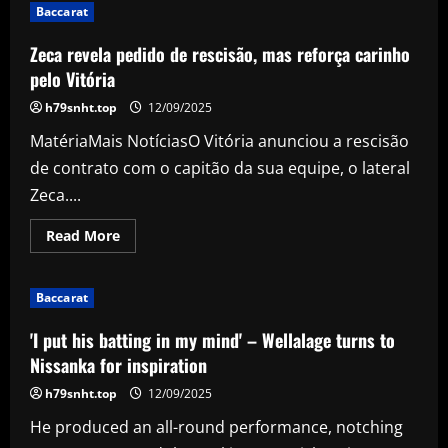
de
Baccarat
rota!
Entenda
como
Zeca revela pedido de rescisão, mas reforça carinho
a
Sul-
pelo Vitória
Americana
ganhou
h79snht.top
12/09/2025
prestígio
para
MatériaMais NotíciasO Vitória anunciou a rescisão
o
Corinthians
de contrato com o capitão da sua equipe, o lateral
no
decorrer
Zeca....
da
temporada
Read
Read More
more
about
Zeca
revela
Baccarat
pedido
de
rescisão,
'I put his batting in my mind' – Wellalage turns to
mas
reforça
Nissanka for inspiration
carinho
pelo
h79snht.top
12/09/2025
Vitória
He produced an all-round performance, notching