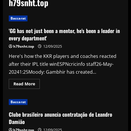
h79snht.top
Baccarat
'GG has not just been a mentor, he's been a leader in
every department'
h79snht.top
12/09/2025
Here's how the KKR players and coaches reacted
after their IPL title winESPNcricinfo staff26-May-
20241:25Moody: Gambhir has created...
Read
Read More
more
about
'GG
has
Baccarat
not
just
been
Clube brasileiro anuncia contratação de Leandro
a
mentor,
Damião
he's
been
h79snht.top
12/09/2025