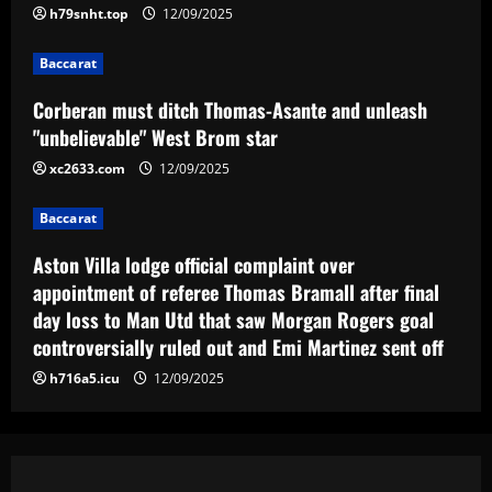
h79snht.top
12/09/2025
Baccarat
Aston Villa lodge official complaint over
appointment of referee Thomas Bramall
Baccarat
after final day loss to Man Utd that saw
Corberan must ditch Thomas-Asante and unleash
Morgan Rogers goal controversially
4
"unbelievable" West Brom star
ruled out and Emi Martinez sent off
12/09/2025
xc2633.com
12/09/2025
Baccarat
Nuno must brutally bin Nottingham
Forest ace who’s worth less than Yates
Baccarat
12/09/2025
5
Aston Villa lodge official complaint over
appointment of referee Thomas Bramall after final
day loss to Man Utd that saw Morgan Rogers goal
controversially ruled out and Emi Martinez sent off
h716a5.icu
12/09/2025